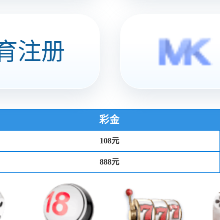
2领
段，各支战队的数据表现成为粉丝...
联系我们
快速导航
App下载
关于我们
upport@barrieres-
隐私政策
nes.com
用户协议
网站地图