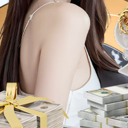
文
尔时代的关键节点，一则人事任命引发广泛关注：阿森纳中场德
越了此前呼声极高的皇马球星贝林厄姆。这一决定不仅象征着球
室新核”，标志着英格兰中场权力交接的正式开始。