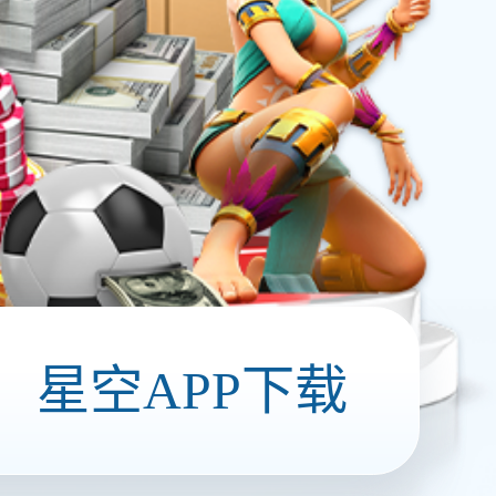
现与少年老成的气场，一度被
赖斯拥有无可替代的资历与稳