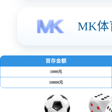
PEL赛季NV战队场均淘汰数15.
随着PEL春季赛常规赛进入白热化阶
2026-07-19
www.kaiyun.cn下载
kaiyun体育全站登录入口
_www.kaiyun.cn_www.kaiyun.com
s
✔eson推荐🌈「2026好运滚滚」🔰
pisci
全新官网正式上线🔰 成立于2016年4
月，注册资金9.5亿，是一家生产各类
体育用品的制造商厂家，是一家集科
研、生产、销售为一体的体育用品产
品企业。kaiyun体育全站登录入口