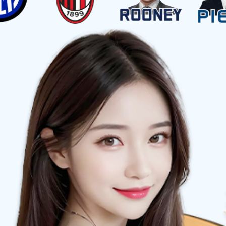
厄姆！获封英格兰副队长，图赫尔
2026-06-09 16:01
阅读 42 次