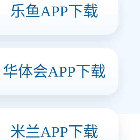
需打磨的领域。此外，赖斯在
国家队教练组更加确信：将球
无疑是一次积极而果断的升
、懂人心的“更衣室新核”。赖
厄姆需要明白，真正的核心之
下一篇
北控男篮豪掷三千万挖角广厦内线