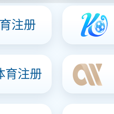
便是后腰位置上的绝对屏障，历经2020欧洲杯与2022世界杯
斯在中场的调度、防守覆盖以及战术执行力上，展现出更符合“
与领导力的中场枢纽，赖斯无疑是更稳妥、也更符合德国教头战
：图赫尔钦点的战术与精神支柱
。图赫尔在更衣室重建中，明确需要一位能够连接老将与新生代
队兜底，在场下也以其谦逊、职业和极强的团队凝聚力著称。他
绪波动时，图赫尔会首先通过赖斯来传达指令、稳定军心。相比
人表现带动全队，而赖斯更像是一个懂得倾听、协调与指挥的“
个信号：未来的英格兰将更强调攻守平衡与比赛控制，而非单纯
一场关于“核心”定义的博弈
贝林厄姆”，这其实是一种误读。贝林厄姆依然是球队进攻端的
冲突，但在领导序列上的排序改变，确实反映出教练组对“核心