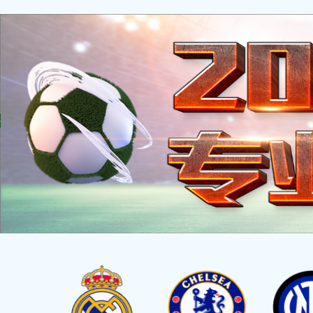
WWW.KA
连接你的赛事视野，打造