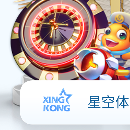
副队长之争：赖
在凯恩稳坐队长宝座的前提
视为最自然的继承者。然而