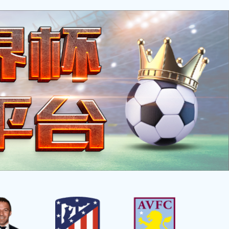
App
公司
体育
注册入口
简介
快讯
育观看更便捷
供多终端支持、高清视频、